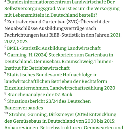
3
Bundesinformationszentrum Landwirtschaft: Der
Selbstversorgungsgrad: Wie ist es um die Versorgung
mit Lebensmitteln in Deutschland bestellt?
4
Zentralverband Gartenbau (ZVG): Übersicht der
Neuabschlüsse Ausbildungsverträge nach
Fachrichtungen laut BiBB-Statistik in den Jahren
2021
,
2022
,
2023
.
5
BMEL-Statistik: Ausbildung Landwirtschaft
6
Garming, H. (2024) Steckbriefe zum Gartenbau in
Deutschland: Gemüsebau. Braunschweig: Thünen-
Institut für Betriebswirtschaft
7
Statistisches Bundesamt: Hofnachfolge in
landwirtschaftlichen Betrieben der Rechtsform
Einzelunternehmen, Landwirtschaftszählung 2020
8
Branchenanalyse der DZ Bank
9
Situationsbericht 23/24 des Deutschen
Bauernverbandes
10
Strohm, Garming, Dirksmeyer (2016) Entwicklung
des Gemüsebaus in Deutschland von 2000 bis 2015:
Anbauregionen, Betriebsstrukturen, Gemüsearten und