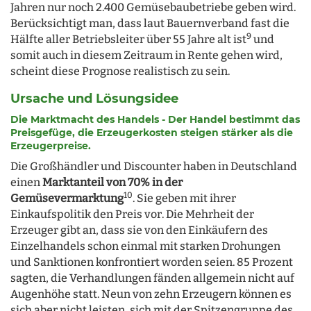
Jahren nur noch 2.400 Gemüsebaubetriebe geben wird.
Berücksichtigt man, dass laut Bauernverband fast die
9
Hälfte aller Betriebsleiter über 55 Jahre alt ist
und
somit auch in diesem Zeitraum in Rente gehen wird,
scheint diese Prognose realistisch zu sein.
Ursache und Lösungsidee
Die Marktmacht des Handels - Der Handel bestimmt das
Preisgefüge, die Erzeugerkosten steigen stärker als die
Erzeugerpreise.
Die Großhändler und Discounter haben in Deutschland
einen
Marktanteil von 70% in der
10
Gemüsevermarktung
. Sie geben mit ihrer
Einkaufspolitik den Preis vor. Die Mehrheit der
Erzeuger gibt an, dass sie von den Einkäufern des
Einzelhandels schon einmal mit starken Drohungen
und Sanktionen konfrontiert worden seien. 85 Prozent
sagten, die Verhandlungen fänden allgemein nicht auf
Augenhöhe statt. Neun von zehn Erzeugern können es
sich aber nicht leisten, sich mit der Spitzengruppe des