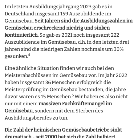
Im letzten Ausbildungsjahrgang 2023 gab es in
Deutschland insgesamt 159 Auszubildende im
Gemüsebau.
Seit Jahren sind die Ausbildungszahlen im
Gemüsebau erschreckend niedrig und sinken
kontinuierlich.
So gab es 2021 noch insgesamt 222
Auszubildende im Gemüsebau, d.h. in den letzten drei
Jahren sind die niedrigen Zahlen nochmals um 30%
4
gesunken.
Eine ähnliche Situation finden wir auch bei den
Meisterabschlüssen im Gemüsebau vor. Im Jahr 2022
haben insgesamt 36 Menschen erfolgreich die
Meisterprüfung im Gemüsebau bestanden, die Jahre
5
davor waren es 15 Menschen.
Wir haben es also nicht
nur mit einem
massiven Fachkräftemangel im
Gemüsebau
, sondern mit dem Sterben des
Ausbildungsberufes zu tun.
Die Zahl der heimischen Gemüsebaubetriebe sinkt
dramatisch - seit 2000 hat sich die Zahl halbiert.