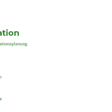
tion
ationsplanung
n
e