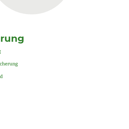
hrung
g
icherung
rd