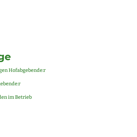
ge
gen Hofabgebende:r
gebende:r
en im Betrieb