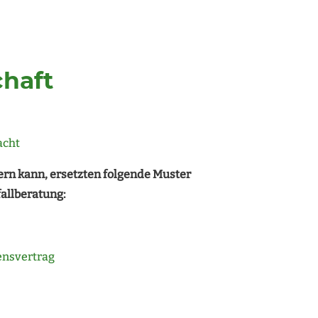
haft
acht
ern kann, ersetzten folgende Muster
fallberatung:
ensvertrag